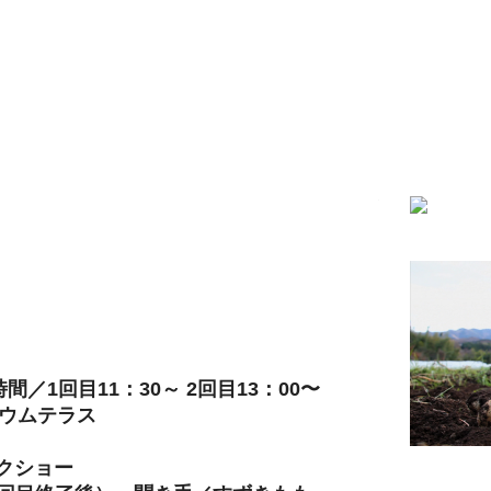
無料
大地と食、暮し
映画『100年ご
間／1回目11：30～ 2回目13：00〜
リウムテラス
クショー