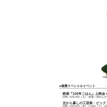
第１
2015年6月13日（土）・14日（日）11:00-
●連携スペシャルイベント
映画『100年ごはん』上映会
日時／6月13日（土） 会場／赤れんが
会場／札幌市北３条広場（アカプラ）
北から暮しの工芸祭・ピックア
日時／6月11日（木）〜13日（土） 