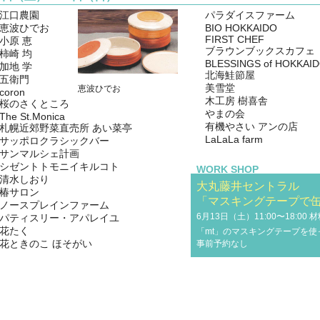
江口農園
パラダイスファーム
恵波ひでお
BIO HOKKAIDO
FIRST CHEF
小原 恵
ブラウンブックスカフェ
柿崎 均
BLESSINGS of HOKKAI
加地 学
北海鮭節屋
五衛門
美雪堂
恵波ひでお
coron
木工房 樹喜舎
桜のさくところ
やまの会
The St.Monica
有機やさい アンの店
札幌近郊野菜直売所 あい菜亭
LaLaLa farm
サッポロクラシックバー
サンマルシェ計画
シゼントトモニイキルコト
WORK SHOP
清水しおり
大丸藤井セントラル
椿サロン
「マスキングテープで
ノースプレインファーム
6月13日（土）11:00〜18:00
パティスリー・アパレイユ
花たく
「mt」のマスキングテープを
花ときのこ ほそがい
事前予約なし