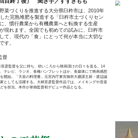
上映2回目終了後） 聞き手／すずきもも
野菜づくりを推進する大分県臼杵市は、2010年
とした完熟堆肥を製造する「臼杵市土づくりセン
に、慣行農業から有機農業へと転換する生産
が現れます。全国でも初めての試みに、臼杵市
して、現代の「食」にとって何が本当に大切な
です。
監督
林宣彦監督を父に持ち、幼いころから映画浸けの日々を送る。14
、テレビ、ラジオ、各種パンフレットほか、各媒体にて映画感想
を開始。「天皇の料理番」元宮内庁東宮御所大膳課主厨・渡辺誠
家としても活躍する。大林宣彦監督作品では、メイキングや音楽
どを担当。本作が単独監督初デビュー作品となる。
無料
座って見て楽し
北から暮しの工芸