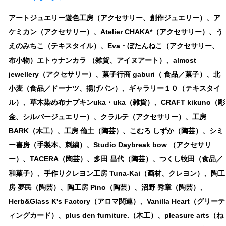
アートジュエリー遊色工房（アクセサリー、創作ジュエリー）、ア
ケミカン（アクセサリー）、Atelier CHAKA*（アクセサリー）、う
えのみちこ（テキスタイル）、Eva・ぼたんねこ（アクセサリー、
布小物）エトゥナンカラ （雑貨、アイヌアート）、almost
jewellery（アクセサリー）、菓子行商 gaburi（ 食品／菓子）、北
小麦（食品／ドーナツ、揚げパン）、ギャラリー１０（テキスタイ
ル）、草木染め布ナプキンuka・uka（雑貨）、CRAFT kikuno（彫
金、シルバージュエリー）、クラルテ（アクセサリー）、工房
BARK（木工）、工房 倫土（陶芸）、こむろ しずか（陶芸）、シミ
ー書房（手製本、刺繍）、Studio Daybreak bow （アクセサリ
ー）、TACERA（陶芸）、多田 昌代（陶芸）、つくし牧田（食品／
和菓子）、手作りクレヨン工房 Tuna-Kai（画材、クレヨン）、陶工
房 夢民（陶芸）、陶工房 Pino（陶芸）、沼野 秀章（陶芸）、
Herb&Glass K's Factory（アロマ関連）、Vanilla Heart（グリーテ
ィングカード）、plus den furniture.（木工）、pleasure arts（ね