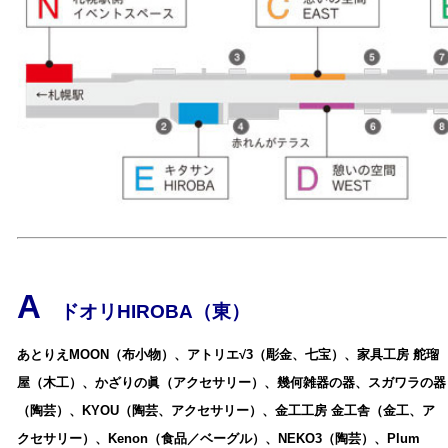
A
ドオリHIROBA（東）
あとりえMOON（布小物）、アトリエ√3（彫金、七宝）、家具工房 舵瑠
屋（木工）、かざりの眞（アクセサリー）、幾何雑器の器、スガワラの器
（陶芸）、KYOU（陶芸、アクセサリー）、金工工房 金工舎（金工、ア
クセサリー）、Kenon（食品／ベーグル）、NEKO3（陶芸）、Plum