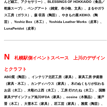
んど細工、アクセサリー）、BLESSINGS OF HOKKAIDO（食品／
乾燥スープ）、ペングアート（雑貨、布小物、文具）、まるやガラ
ス工房（ガラス）、森 収吾（陶芸）、やきもの屋.KEIKO.（陶
芸）、Yoshiz Box（木工）、Yoshida Leather Works（皮革）、
LunaPeridot（皮革）
N
札幌駅側イベントスペース 上川のデザイン
とクラフト
ABO窯（陶芸）、インテリア北匠工房（家具）、家具工房 伊庭善
（家具・木工）、カンディハウス（家具）、木のぬくもりが伝わる
お店（木工）、木彫の上西（木工）、工房 灯のたね（木工）、国際
家具デザインフェア旭川/IFDA（家具）、cosine（木製品）、瀬戸
晋（木工）、大雪木工（家具）、匠工芸（家具）、雅窯（陶芸）、