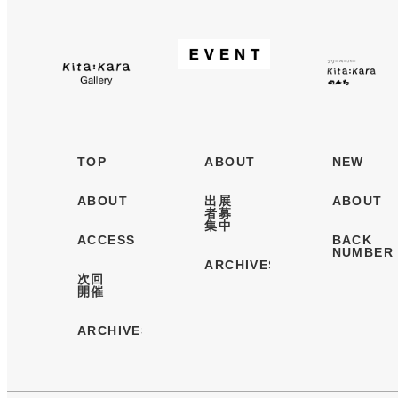
Kita:Kara Gallery
イベント
TOP
ABOUT
NEW
ABOUT
出展
ABOUT
者募
集中
ACCESS
BACK
NUMBER
ARCHIVES
次回
開催
ARCHIVES