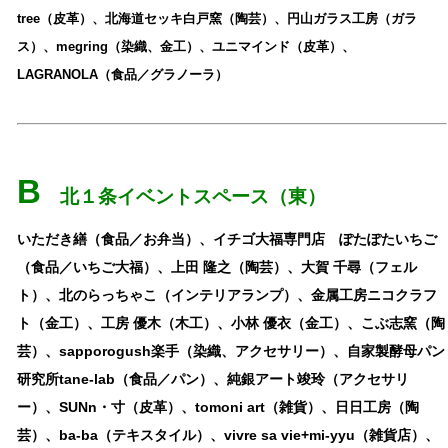
tree（皮革）、北海道セッキ白戸窯（陶芸）、円山ガラス工房（ガラ
ス）、megring（染織、金工）、ユニマインド（皮革）、
LAGRANOLA（食品／グラノーラ）
B
北１条イベントスペース（東）
いただき繕（食品／お弁当）、イチゴ大福専門店 ぽたぽたいちご
（食品／いちご大福）、上田 隆之（陶芸）、大賀 千尋（フェル
ト）、北のらっちゃこ（インテリアランプ）、金属工房ニコクラフ
ト（金工）、工房 優木（木工）、小林 優衣（金工）、こぶ志窯（陶
芸）、sapporogush楽手（染織、アクセサリー）、自家製酵母パン
研究所tane-lab（食品／パン）、純銀アート竣玲（アクセサリ
ー）、SUNn・寸（皮革）、tomoni art（雑貨）、日日工房（陶
芸）、ba-ba（テキスタイル）、vivre sa vie+mi-yyu（雑貨店）、