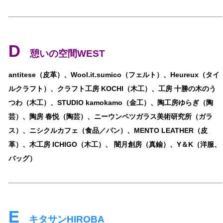
D
憩いの空間WEST
antitese（皮革）、Wool.it.sumico（フェルト）、Heureux（タイ
ルクラフト）、クラフト工房 KOCHI（木工）、工房 十勝の木のう
つわ（木工）、STUDIO kamokamo（金工）、陶工房ゆらぎ（陶
芸）、陶房 春悦（陶芸）、ニーウンペツガラス美術研究所（ガラ
ス）、ニシクルカフェ（食品／パン）、MENTO LEATHER（皮
革）、木工房 ICHIGO（木工）、 闇月創房（真鍮）、Y＆K（洋服、
バッグ）
E
キタサンHIROBA