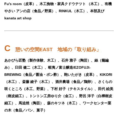
Fu's room（皮革）、木工挽物・家具クドウテツト （木工）、有機
やさい アンの店（食品／野菜）、RINKUL（木工）、本部及び
kanata art shop
C
憩いの空間EAST 地域の「取り組み」
あかびら匠塾（製作体験、木工）、石井 雅子（陶芸）、絲（籠編
み）、臼田 健二（木工）、蝦夷ノ富士醸造/EZOFUJI-
BREWING（食品／醤油・ポン酢）、鞄いたがき（皮革）、KIKORI
（木工）、斎藤 綾子（木工）、酒井農場（食品／鶏卵）、さくらの
咲くところ（木工、野菜）、下村 好子（テキスタイル）、田代 絵美
（樹皮細工）、トントン工房ゆり介（金工）、野呂 洋子（白樺樹皮
細工）、馬追焼（陶芸）、森のキツネ（木工）、ワークセンター栗
の木（食品／パン、菓子）