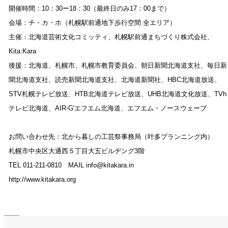
開催時間：10：30ー18：30（最終日のみ17：00まで）
会場：チ・カ・ホ（札幌駅前通地下歩行空間 全エリア）
主催：北海道芸術文化コミッティ、札幌駅前通まちづくり株式会社、
Kita:Kara
後援：北海道、札幌市、札幌市教育委員会、朝日新聞北海道支社、毎日新
聞北海道支社、読売新聞北海道支社、北海道新聞社、HBC北海道放送、
STV札幌テレビ放送、HTB北海道テレビ放送、UHB北海道文化放送、TVh
テレビ北海道、AIR-G'エフエム北海道、エフエム・ノースウェーブ
お問い合わせ先：北から暮しの工芸祭事務局（叶多プランニング内）
札幌市中央区大通西５丁目大五ビルヂング3階
TEL 011-211-0810 MAIL info@kitakara.in
http://www.kitakara.org